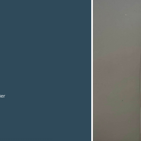
E
ier