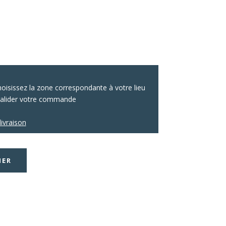
 choisissez la zone correspondante à votre lieu
valider votre commande
livraison
IER