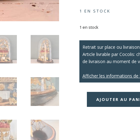
1 EN STOCK
1 en stock
Retrait sur place ou livraison
Article livrable par Cocolis:
de livraison au moment de 
Afficher les informations de 
AJOUTER AU PAN
quantité
de
Grand
globe
de
mariée