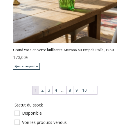
Grand vase en verre bullicante Murano ou Empoli Italie, 1960
170,00
€
Ajouter au panier
1
2
3
4
…
8
9
10
→
Statut du stock
Disponible
Voir les produits vendus