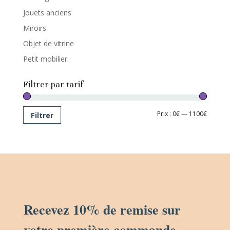
Jouets anciens
Miroirs
Objet de vitrine
Petit mobilier
Filtrer par tarif
Prix
Prix
Prix :
0€
—
1100€
Filtrer
min
max